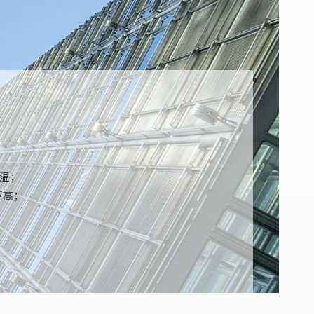
温；
更高；