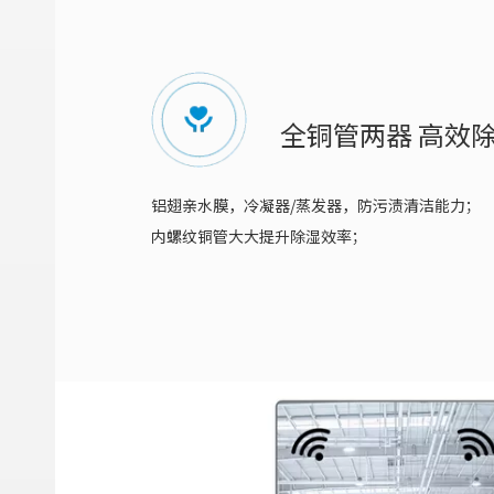
全铜管两器 高效
铝翅亲水膜，冷凝器/蒸发器，防污渍清洁能力；
内螺纹铜管大大提升除湿效率；