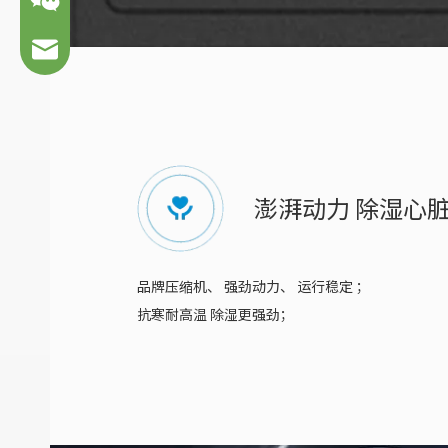
65870247@qq.com
微信咨询
澎湃动力 除湿心
品牌压缩机、 强劲动力、 运行稳定 ；
抗寒耐高温 除湿更强劲；