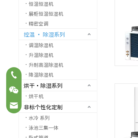
恒温恒湿机
展柜恒温恒湿机
精密空调
控温 · 除湿系列
调温除湿机
升温除湿机
升耐高温除湿机
降温除湿机
13600540361
烘干·除湿系列
烘干机
65870247@qq.com
非标个性化定制
水冷 系列
泳池三集一体
卧式管道