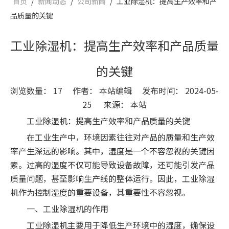
首页
/
新闻动态
/
公司新闻
/
工业除湿机：提高生产效率和产
品质量的关键
工业除湿机：提高生产效率和产品质量
的关键
浏览数量：
17
作者： 本站编辑 发布时间： 2024-05-
25 来源：
本站
工业除湿机：提高生产效率和产品质量的关键
在工业生产中，环境因素往往对产品的质量和生产效
率产生深远的影响。其中，湿度是一个不容忽视的关键因
素。过高的湿度不仅可能导致设备故障，还可能引发产品
质量问题，甚至影响生产线的整体运行。因此，工业除湿
机作为控制湿度的重要设备，其重要性不容忽视。
一、工业除湿机的作用
工业除湿机主要用于降低生产环境中的湿度，确保设